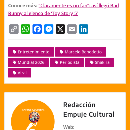
Conoce más:
“Claramente es un fan”: así llegó Bad
Bunny al elenco de ‘Toy Story 5’
C
W
F
M
X
E
Li
o
h
a
e
m
n
p
at
c
ss
ai
k
Entretenimiento
Marcelo Benedetto
y
s
e
e
l
e
Mundial 2026
Periodista
Shakira
Li
A
b
n
dI
n
p
o
g
n
Viral
k
p
o
er
k
Redacción
Empuje Cultural
Web: