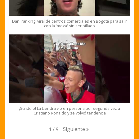
Dan 'ranking' viral de centros comerciales en Bogotá para salir
con la 'moza' sin ser pillado
¡Su ídolo! La Liendra vio en persona por segunda vez a
Cristiano Ronaldo y se volvió tendencia
Siguiente
»
1
/
9