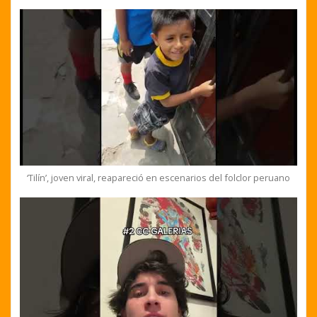
‘Tilín’, joven viral, reapareció en escenarios del folclor peruano