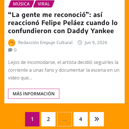
MÚSICA
VIRAL
“La gente me reconoció”: así
reaccionó Felipe Peláez cuando lo
confundieron con Daddy Yankee
Redacción Empuje Cultural
Jun 9, 2026
0
Lejos de incomodarse, el artista decidió seguirles la
corriente a unas fans y documentar la escena en un
video que…
MÁS INFORMACIÓN
Paginación
1
2
…
4