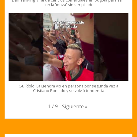
Dan 'ranking' viral de centros comerciales en Bogotá para salir
con la 'moza' sin ser pillado
¡Su ídolo! La Liendra vio en persona por segunda vez a
Cristiano Ronaldo y se volvió tendencia
Siguiente
»
1
/
9