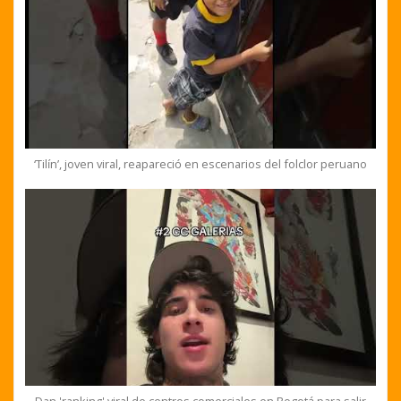
‘Tilín’, joven viral, reapareció en escenarios del folclor peruano