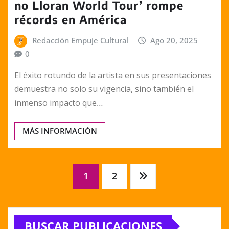
no Lloran World Tour’ rompe
récords en América
Redacción Empuje Cultural
Ago 20, 2025
0
El éxito rotundo de la artista en sus presentaciones
demuestra no solo su vigencia, sino también el
inmenso impacto que…
MÁS INFORMACIÓN
Paginación
1
2
de
BUSCAR PUBLICACIONES