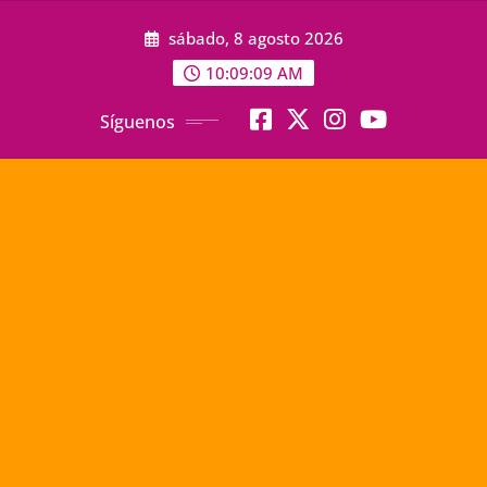
Saltar
sábado, 8 agosto 2026
al
contenido
10:09:11 AM
Síguenos