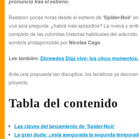
pronunció tras el estreno.
Bastaron pocas horas desde el estreno de
‘Spider-Noir’
e
una sola pregunta: ¿habrá más episodios? La nueva y amb
completo de las coloridas historias habituales del arácnido 
sombría protagonizado por
Nicolas Cage
.
Lee también:
Diomedes Díaz vive: los cinco momentos d
Ante una propuesta tan disruptiva, los fanáticos ya devora
proyecto.
Tabla del contenido
Las claves del lanzamiento de ‘Spider-Noir’
La gran duda: ¿está asegurada la segunda tempora