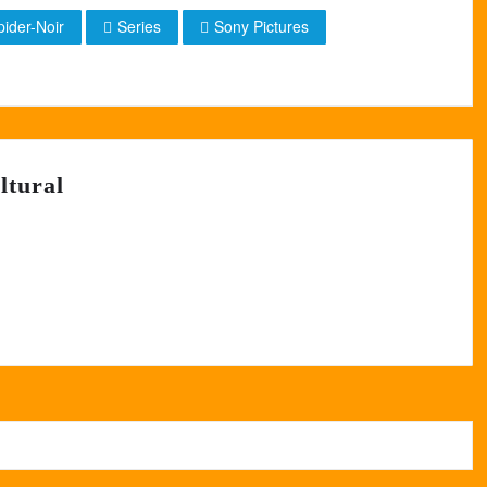
ider-Noir
Series
Sony Pictures
ltural