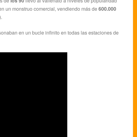
os de
los 90
llevó al vallenato a niveles de popularidad
ó en un monstruo comercial, vendiendo más de
600.000
.
onaban en un bucle infinito en todas las estaciones de