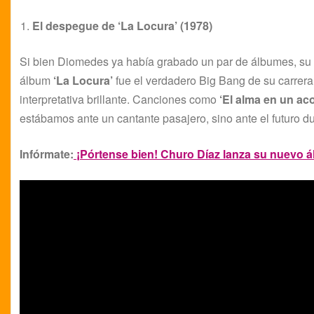
El despegue de ‘La Locura’ (1978)
Si bien Diomedes ya había grabado un par de álbumes, su
álbum
‘La Locura’
fue el verdadero Big Bang de su carre
interpretativa brillante. Canciones como
‘El alma en un ac
estábamos ante un cantante pasajero, sino ante el futuro d
Infórmate:
¡Pórtense bien! Churo Díaz lanza su nuevo á