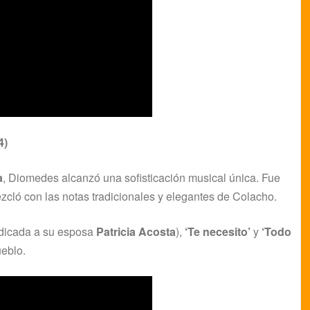
4)
a
, Diomedes alcanzó una sofisticación musical única. Fue
cló con las notas tradicionales y elegantes de Colacho.
dicada a su esposa
Patricia Acosta
),
‘Te necesito’
y
‘Todo
ueblo.