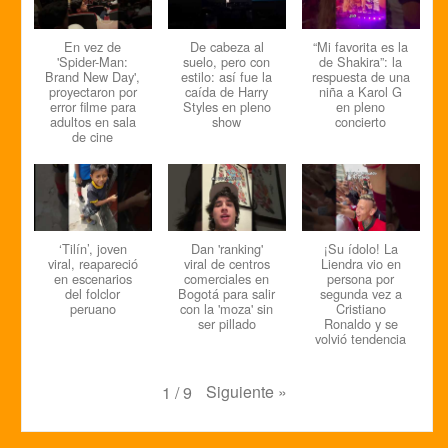
En vez de
De cabeza al
“Mi favorita es la
'Spider-Man:
suelo, pero con
de Shakira”: la
Brand New Day',
estilo: así fue la
respuesta de una
proyectaron por
caída de Harry
niña a Karol G
error filme para
Styles en pleno
en pleno
adultos en sala
show
concierto
de cine
‘Tilín’, joven
Dan 'ranking'
¡Su ídolo! La
viral, reapareció
viral de centros
Liendra vio en
en escenarios
comerciales en
persona por
del folclor
Bogotá para salir
segunda vez a
peruano
con la 'moza' sin
Cristiano
ser pillado
Ronaldo y se
volvió tendencia
Siguiente
»
1
/
9