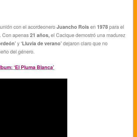
 unión con el acordeonero
Juancho Rois
en
1978
para el
ra. Con apenas
21 años,
el Cacique demostró una madurez
ordeón’
y
‘Lluvia de verano’
dejaron claro que no
ueño del género.
lbum: ‘El Pluma Blanca’