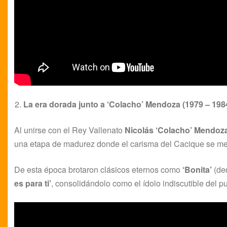
La era dorada junto a ‘Colacho’ Mendoza (1979 – 198
Al unirse con el Rey Vallenato
Nicolás ‘Colacho’ Mendoz
una etapa de madurez donde el carisma del Cacique se mez
De esta época brotaron clásicos eternos como
‘Bonita’
(de
es para ti’
, consolidándolo como el ídolo indiscutible del p