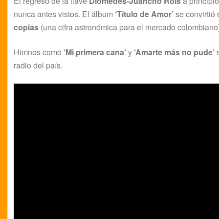
El regreso de la llave
Diomedes-Juancho Rois
a principi
nunca antes vistos. El álbum
‘Título de Amor’
se convirti
copias
(una cifra astronómica para el mercado colombiano)
Himnos como
‘Mi primera cana’
y
‘Amarte más no pude’
s
radio del país.