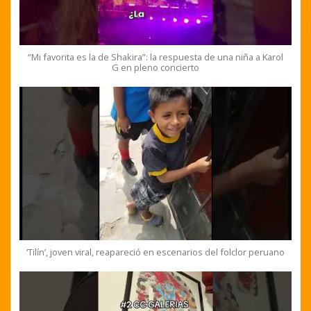
“Mi favorita es la de Shakira”: la respuesta de una niña a Karol
G en pleno concierto
‘Tilín’, joven viral, reapareció en escenarios del folclor peruano