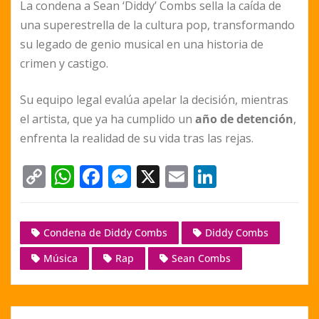
La condena a Sean ‘Diddy’ Combs sella la caída de
una superestrella de la cultura pop, transformando
su legado de genio musical en una historia de
crimen y castigo.
Su equipo legal evalúa apelar la decisión, mientras
el artista, que ya ha cumplido un
año de detención
,
enfrenta la realidad de su vida tras las rejas.
C
W
F
M
X
E
Li
o
h
a
e
m
n
p
at
c
ss
ai
k
Condena de Diddy Combs
Diddy Combs
y
s
e
e
l
e
Música
Rap
Sean Combs
Li
A
b
n
dI
n
p
o
g
n
k
p
o
er