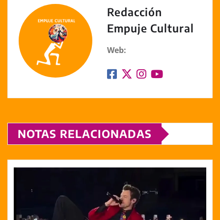
k
Redacción
Empuje Cultural
Web:
NOTAS RELACIONADAS