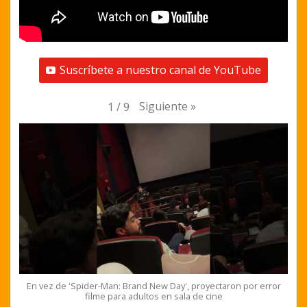
Suscríbete a nuestro canal de YouTube
Siguiente
»
1
/
9
En vez de 'Spider-Man: Brand New Day', proyectaron por error
filme para adultos en sala de cine