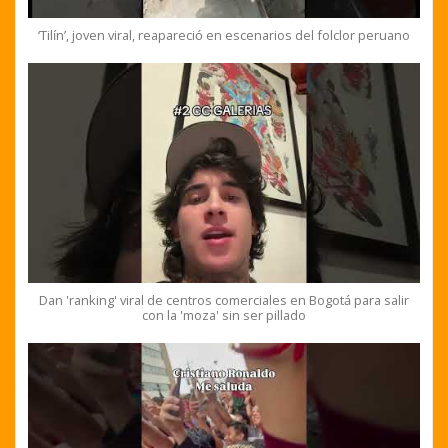
‘Tilín’, joven viral, reapareció en escenarios del folclor peruano
Dan 'ranking' viral de centros comerciales en Bogotá para salir
con la 'moza' sin ser pillado