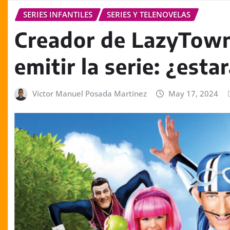
SERIES INFANTILES
SERIES Y TELENOVELAS
Creador de LazyTown
emitir la serie: ¿esta
Víctor Manuel Posada Martínez
May 17, 2024