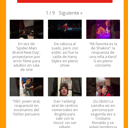
Siguiente
»
1
/
9
En vez de
De cabeza al
“Mi favorita es la
'Spider-Man:
suelo, pero con
de Shakira”: la
Brand New Day',
estilo: así fue la
respuesta de
proyectaron por
caída de Harry
una niña a Karol
error filme para
Styles en pleno
G en pleno
adultos en sala
show
concierto
de cine
‘Tilín’, joven viral,
Dan 'ranking'
¡Su ídolo! La
reapareció en
viral de centros
Liendra vio en
escenarios del
comerciales en
persona por
folclor peruano
Bogotá para
segunda vez a
salir con la
Cristiano
'moza' sin ser
Ronaldo y se
pillado
volvió tendencia