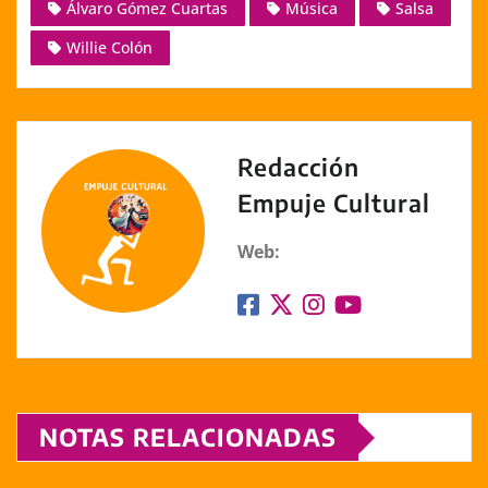
Álvaro Gómez Cuartas
Música
Salsa
y
s
e
e
l
e
Willie Colón
Li
A
b
n
dI
n
p
o
g
n
k
p
o
er
k
Redacción
Empuje Cultural
Web:
NOTAS RELACIONADAS