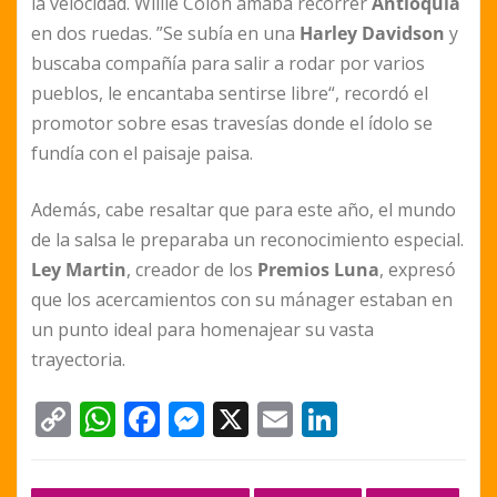
la velocidad. Willie Colón amaba recorrer
Antioquia
en dos ruedas. ”Se subía en una
Harley Davidson
y
buscaba compañía para salir a rodar por varios
pueblos, le encantaba sentirse libre“, recordó el
promotor sobre esas travesías donde el ídolo se
fundía con el paisaje paisa.
Además, cabe resaltar que para este año, el mundo
de la salsa le preparaba un reconocimiento especial.
Ley Martin
, creador de los
Premios Luna
, expresó
que los acercamientos con su mánager estaban en
un punto ideal para homenajear su vasta
trayectoria.
C
W
F
M
X
E
Li
o
h
a
e
m
n
p
at
c
ss
ai
k