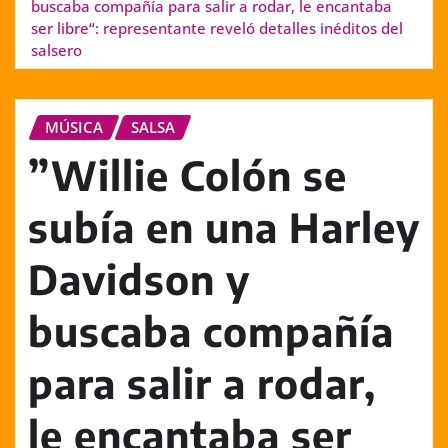
buscaba compañía para salir a rodar, le encantaba
ser libre“: representante reveló detalles inéditos del
salsero
MÚSICA
SALSA
”Willie Colón se
subía en una Harley
Davidson y
buscaba compañía
para salir a rodar,
le encantaba ser