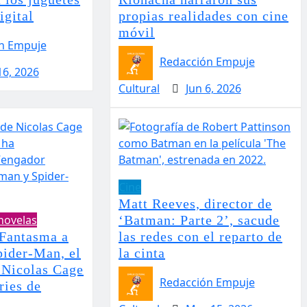
igital
propias realidades con cine
móvil
n Empuje
Redacción Empuje
16, 2026
Cultural
Jun 6, 2026
Cine
Matt Reeves, director de
enovelas
‘Batman: Parte 2’, sacude
Fantasma a
las redes con el reparto de
ider-Man, el
la cinta
e Nicolas Cage
Redacción Empuje
ries de