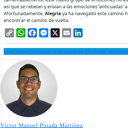
así que se rebelan y envían a las emociones ‘anticuadas’ 
Afortunadamente,
Alegría
ya ha navegado este camino h
encontrar el camino de vuelta.
Copy
WhatsApp
Facebook
Messenger
X
Email
LinkedIn
Link
Cine
Disney
Emociones
Intensamente 2
Películas animada
Víctor Manuel Posada Martínez