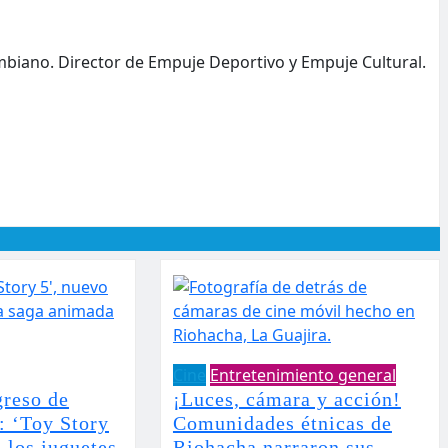
mbiano. Director de Empuje Deportivo y Empuje Cultural.
Cine
Entretenimiento general
greso de
¡Luces, cámara y acción!
 ‘Toy Story
Comunidades étnicas de
a los juguetes
Riohacha narraron sus