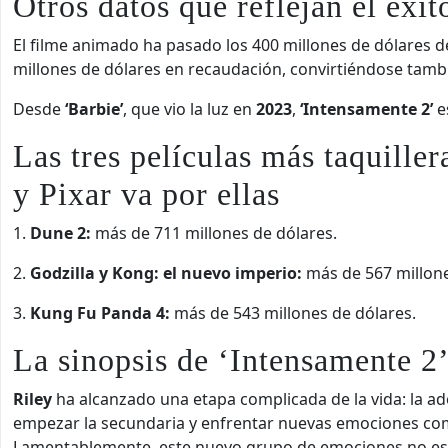
Otros datos que reflejan el éxi
El filme animado ha pasado los 400 millones de dólares d
millones de dólares en recaudación, convirtiéndose tamb
Desde
‘Barbie’
, que vio la luz en
2023
,
‘Intensamente 2’
e
Las tres películas más taquiller
y Pixar va por ellas
1.
Dune 2:
más de 711 millones de dólares.
2.
Godzilla y Kong: el nuevo imperio:
más de 567 millone
3.
Kung Fu Panda 4:
más de 543 millones de dólares.
La sinopsis de ‘Intensamente 2
Riley
ha alcanzado una etapa complicada de la vida: la a
empezar la secundaria y enfrentar nuevas emociones com
Lamentablemente, este nuevo grupo de emociones no e