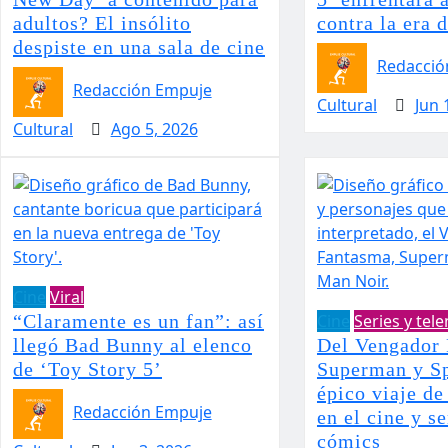
adultos? El insólito
contra la era d
despiste en una sala de cine
Redacció
Redacción Empuje
Cultural
Jun 
Cultural
Ago 5, 2026
Cine
Viral
“Claramente es un fan”: así
Cine
Series y tel
llegó Bad Bunny al elenco
Del Vengador 
de ‘Toy Story 5’
Superman y Sp
épico viaje d
Redacción Empuje
en el cine y se
cómics