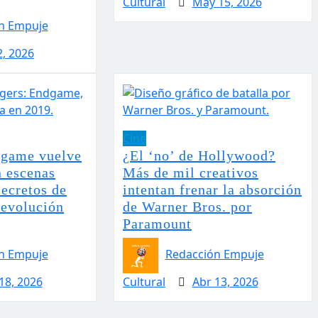
Cultural
May 15, 2026
n Empuje
2, 2026
Cine
dgame vuelve
¿El ‘no’ de Hollywood?
n escenas
Más de mil creativos
secretos de
intentan frenar la absorción
revolución
de Warner Bros. por
Paramount
n Empuje
Redacción Empuje
18, 2026
Cultural
Abr 13, 2026