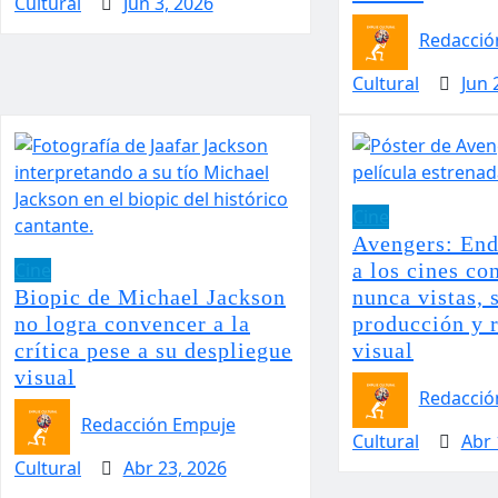
Cultural
Jun 3, 2026
Redacció
Cultural
Jun 
Cine
Avengers: En
Cine
a los cines co
Biopic de Michael Jackson
nunca vistas, 
no logra convencer a la
producción y 
crítica pese a su despliegue
visual
visual
Redacció
Redacción Empuje
Cultural
Abr 
Cultural
Abr 23, 2026