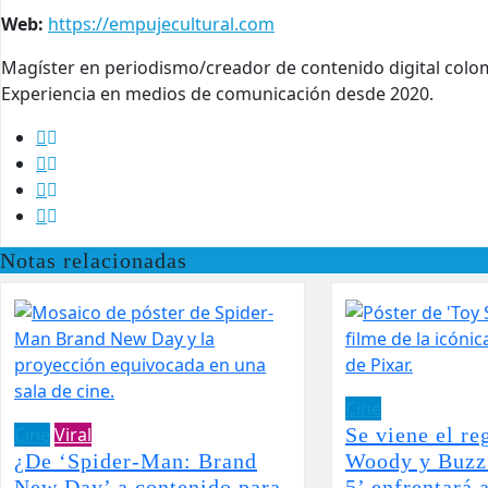
Web:
https://empujecultural.com
Magíster en periodismo/creador de contenido digital colo
Experiencia en medios de comunicación desde 2020.
Notas relacionadas
Cine
Cine
Viral
Se viene el re
¿De ‘Spider-Man: Brand
Woody y Buzz:
New Day’ a contenido para
5’ enfrentará 