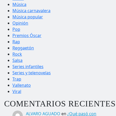
Música
Música carnavalera
Música popular
Opinión
Pop
Premios Óscar
Rap
Reggaetón
Rock
Salsa
Series infantiles
Series y telenovelas
Trap
Vallenato
Viral
COMENTARIOS RECIENTES
ALVARO AGUADO
en
¿Qué pasó con