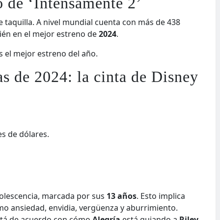
to de ‘Intensamente 2’
e taquilla. A nivel mundial cuenta con más de 438
ién en el mejor estreno de
2024
.
s el mejor estreno del año.
as de 2024: la cinta de Disney
s de dólares.
’
dolescencia, marcada por sus
13 años
. Esto implica
o ansiedad, envidia, vergüenza y aburrimiento.
stá de acuerdo con cómo
Alegría
está guiando a
Riley
,