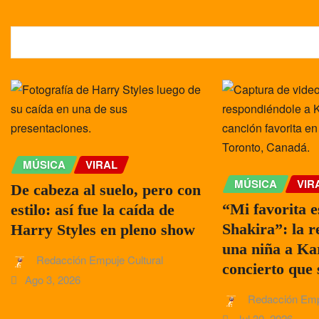
NOTAS RELACIONADAS
MÚSICA
VIRAL
MÚSICA
VIR
De cabeza al suelo, pero con
“Mi favorita e
estilo: así fue la caída de
Shakira”: la r
Harry Styles en pleno show
una niña a Ka
Redacción Empuje Cultural
concierto que 
Ago 3, 2026
Redacción Emp
Jul 30, 2026