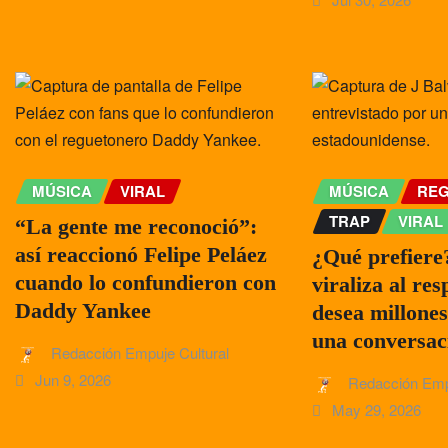
MÚSICA
VIRAL
MÚSICA
RE
TRAP
VIRAL
“La gente me reconoció”:
así reaccionó Felipe Peláez
¿Qué prefiere?
cuando lo confundieron con
viraliza al res
Daddy Yankee
desea millones
una conversac
Redacción Empuje Cultural
Jun 9, 2026
Redacción Emp
May 29, 2026