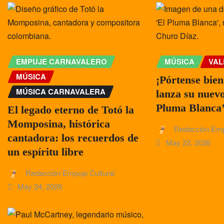
EMPUJE CARNAVALERO
MÚSICA
VAL
MÚSICA
¡Pórtense bie
MÚSICA CARNAVALERA
lanza su nuev
Pluma Blanca
El legado eterno de Totó la
Momposina, histórica
Redacción Emp
cantadora: los recuerdos de
May 22, 2026
un espíritu libre
Redacción Empuje Cultural
May 24, 2026