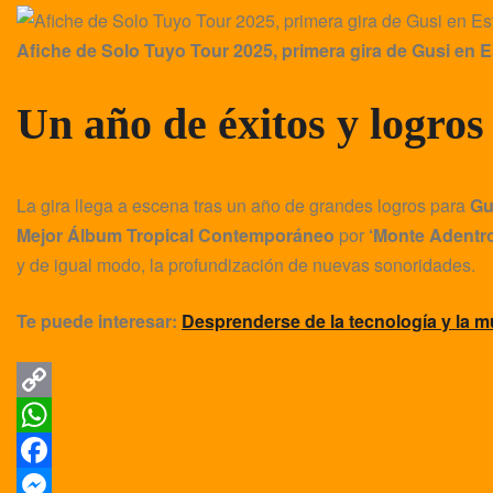
Afiche de Solo Tuyo Tour 2025, primera gira de Gusi en 
Un año de éxitos y logros
La gira llega a escena tras un año de grandes logros para
Gu
Mejor Álbum Tropical Contemporáneo
por
‘Monte Adentro
y de igual modo, la profundización de nuevas sonoridades.
Te puede interesar:
Desprenderse de la tecnología y la 
C
o
W
p
h
F