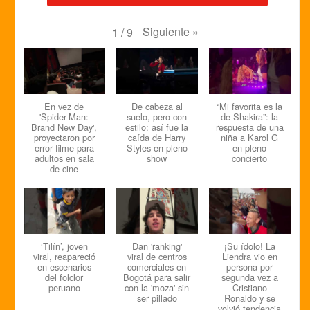
Siguiente
»
1
/
9
En vez de
De cabeza al
“Mi favorita es la
'Spider-Man:
suelo, pero con
de Shakira”: la
Brand New Day',
estilo: así fue la
respuesta de una
proyectaron por
caída de Harry
niña a Karol G
error filme para
Styles en pleno
en pleno
adultos en sala
show
concierto
de cine
‘Tilín’, joven
Dan 'ranking'
¡Su ídolo! La
viral, reapareció
viral de centros
Liendra vio en
en escenarios
comerciales en
persona por
del folclor
Bogotá para salir
segunda vez a
peruano
con la 'moza' sin
Cristiano
ser pillado
Ronaldo y se
volvió tendencia