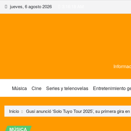
Saltar
jueves, 6 agosto 2026
3:16:19 AM
al
contenido
Informac
Música
Cine
Series y telenovelas
Entretenimiento g
Inicio
Gusi anunció ‘Solo Tuyo Tour 2025’, su primera gira e
MÚSICA