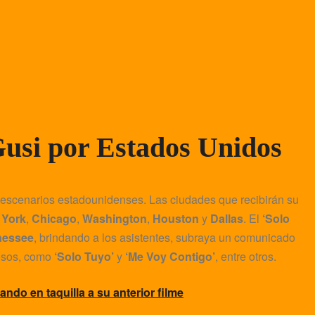
Gusi por Estados Unidos
s escenarios estadounidenses. Las ciudades que recibirán su
 York
,
Chicago
,
Washington
,
Houston
y
Dallas
. El
‘Solo
nessee
, brindando a los asistentes, subraya un comunicado
tosos, como
‘Solo Tuyo’
y
‘Me Voy Contigo’
, entre otros.
do en taquilla a su anterior filme