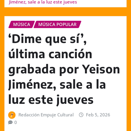
Jiménez, sale a la luz este jueves
MÚSICA
MÚSICA POPULAR
‘Dime que sí’,
última canción
grabada por Yeison
Jiménez, sale a la
luz este jueves
Redacción Empuje Cultural
Feb 5, 2026
0