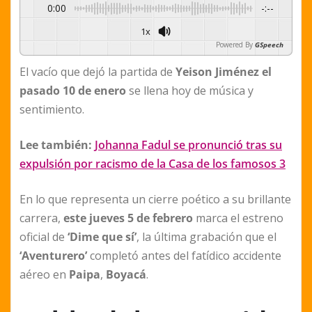
0:00
-:--
1x
Powered By
GSpeech
El vacío que dejó la partida de
Yeison Jiménez
el
pasado 10 de enero
se llena hoy de música y
sentimiento.
Lee también:
Johanna Fadul se pronunció tras su
expulsión por racismo de la Casa de los famosos 3
En lo que representa un cierre poético a su brillante
carrera,
este jueves 5 de febrero
marca el estreno
oficial de
‘Dime que sí’
, la última grabación que el
‘Aventurero’
completó antes del fatídico accidente
aéreo en
Paipa
,
Boyacá
.