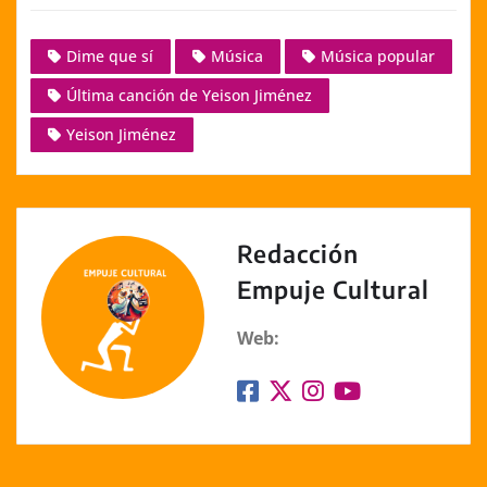
o
h
a
e
m
n
p
at
c
ss
ai
k
Dime que sí
Música
Música popular
y
s
e
e
l
e
Última canción de Yeison Jiménez
Li
A
b
n
dI
n
p
o
g
n
Yeison Jiménez
k
p
o
er
k
Redacción
Empuje Cultural
Web: