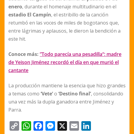
enero
, durante el homenaje multitudinario en el
estadio El Campín
, el estribillo de la canción
retumbó en las voces de miles de bogotanos que,
entre lágrimas y aplausos, le dieron la bendición a
este hit.
Conoce más:
”Todo parecía una pesadilla“: madre
de Yeison Jiménez recordó el día en que murió el
cantante
La producción mantiene la esencia que hizo grandes
a temas como
‘Vete’
o
‘Destino final’
, consolidando
una vez más la dupla ganadora entre Jiménez y
Parra.
C
W
F
M
X
E
Li