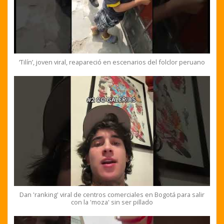
‘Tilín’, joven viral, reapareció en escenarios del folclor peruano
Dan 'ranking' viral de centros comerciales en Bogotá para salir
con la 'moza' sin ser pillado