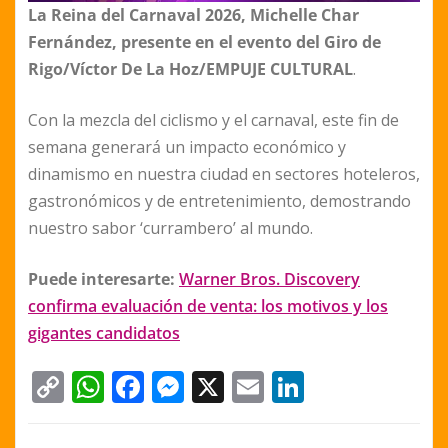
La Reina del Carnaval 2026, Michelle Char
Fernández, presente en el evento del Giro de
Rigo/Víctor De La Hoz/EMPUJE CULTURAL
.
Con la mezcla del ciclismo y el carnaval, este fin de
semana generará un impacto económico y
dinamismo en nuestra ciudad en sectores hoteleros,
gastronómicos y de entretenimiento, demostrando
nuestro sabor ‘currambero’ al mundo.
Puede interesarte:
Warner Bros. Discovery
confirma evaluación de venta: los motivos y los
gigantes candidatos
C
W
F
M
X
E
Li
o
h
a
e
m
n