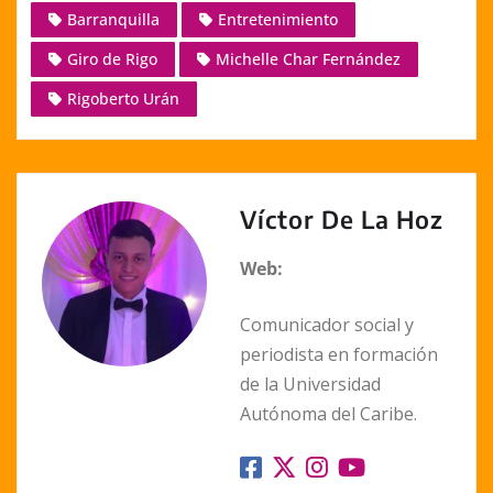
p
at
c
ss
ai
k
Barranquilla
Entretenimiento
y
s
e
e
l
e
Giro de Rigo
Michelle Char Fernández
Li
A
b
n
dI
n
p
o
g
n
Rigoberto Urán
k
p
o
er
k
Víctor De La Hoz
Web:
Comunicador social y
periodista en formación
de la Universidad
Autónoma del Caribe.